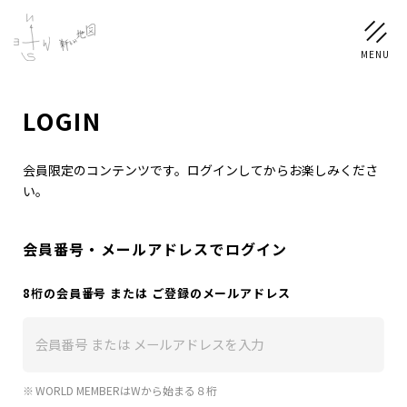
ログイン
LOGIN
LOGIN
会員限定のコンテンツです。ログインしてからお楽しみくださ
い。
NEWS
会員番号・メールアドレスでログイン
SCHEDULE
8桁の会員番号 または ご登録のメールアドレス
PROFILE
稲垣 吾郎
草彅 剛
香取 慎吾
WORLD MEMBERはWから始まる８桁