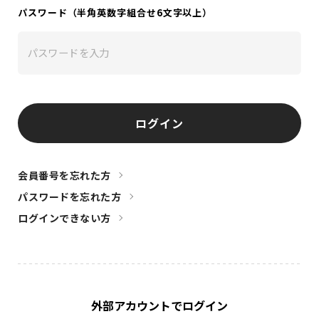
DISCOGRAPHY
パスワード（半角英数字組合せ6文字以上）
CHIZUSHOP
NAKAMA入会
ログイン
CHIZULOG
会員番号を忘れた方
パスワードを忘れた方
FAQ
ログインできない方
お問い合わせ
メールマガジン登録/解除
外部アカウントでログイン