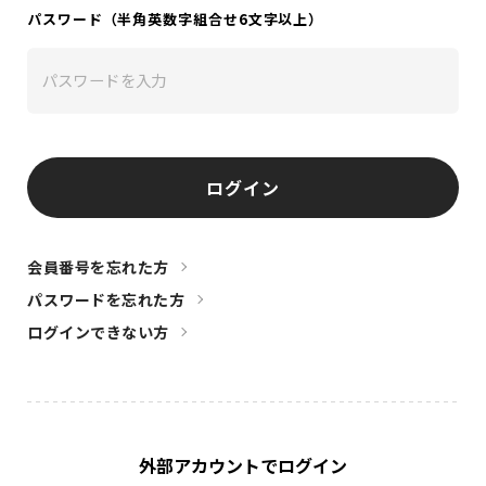
DISCOGRAPHY
パスワード（半角英数字組合せ6文字以上）
CHIZUSHOP
NAKAMA入会
ログイン
CHIZULOG
会員番号を忘れた方
パスワードを忘れた方
FAQ
ログインできない方
お問い合わせ
メールマガジン登録/解除
外部アカウントでログイン