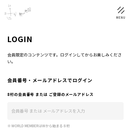
ログイン
LOGIN
LOGIN
会員限定のコンテンツです。ログインしてからお楽しみくださ
い。
NEWS
会員番号・メールアドレスでログイン
SCHEDULE
8桁の会員番号 または ご登録のメールアドレス
PROFILE
稲垣 吾郎
草彅 剛
香取 慎吾
WORLD MEMBERはWから始まる８桁