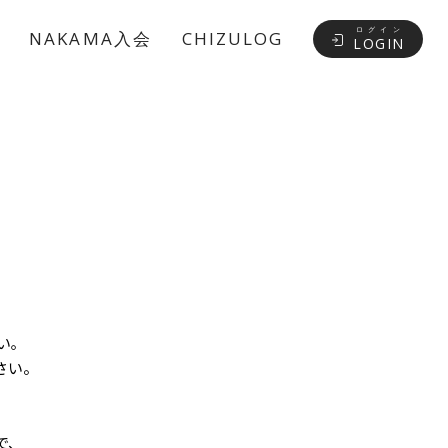
ログイン
NAKAMA入会
CHIZULOG
LOGIN
い｡
さい。
や
で、