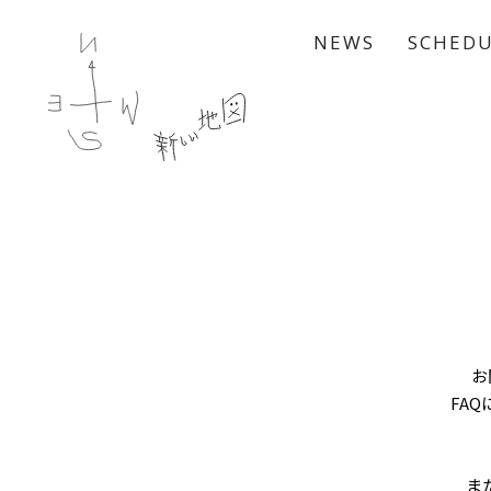
NEWS
SCHED
お
FA
ま