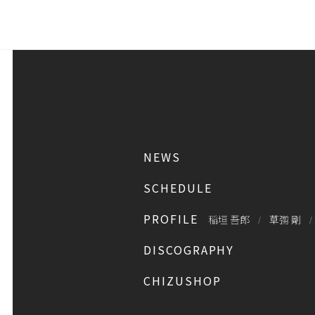
NEWS
SCHEDULE
PROFILE
稲垣 吾郎
草彅 剛
DISCOGRAPHY
CHIZUSHOP