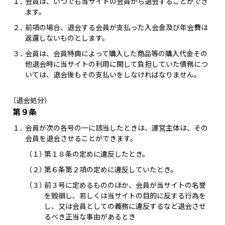
１．
会員は、いつでも当サイトの会員から退会することができ
ます。
２．
前項の場合、退会する会員が支払った入会金及び年会費は
返還しないものとします。
３．
会員は、会員特典によって購入した商品等の購入代金その
他退会時に当サイトの利用に関して負担していた債務につ
いては、退会後もその支払いをしなければなりません。
（退会処分）
第９条
１．
会員が次の各号の一に該当したときは、運営主体は、その
会員を退会させることができます。
（１）
第１８条の定めに違反したとき。
（２）
第６条第２項の定めに違反していたとき。
（３）
前３号に定めるもののほか、会員が当サイトの名誉
を毀損し、若しくは当サイトの目的に反する行為を
し、又は会員としての義務に違反するなど退会させ
るべき正当な事由があるとき