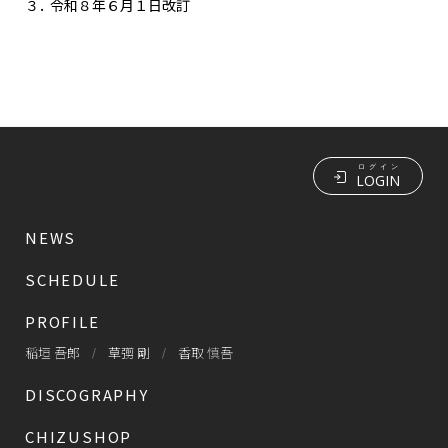
３．
令和８年６月１日改訂
ログイン
LOGIN
NEWS
SCHEDULE
PROFILE
稲垣 吾郎
草彅 剛
香取 慎吾
DISCOGRAPHY
CHIZUSHOP