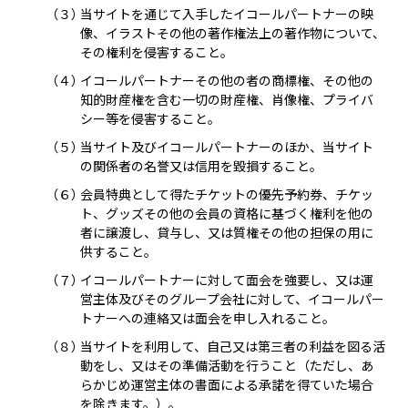
（３）
当サイトを通じて入手したイコールパートナーの映
像、イラストその他の著作権法上の著作物について、
その権利を侵害すること。
（４）
イコールパートナーその他の者の商標権、その他の
知的財産権を含む一切の財産権、肖像権、プライバ
シー等を侵害すること。
（５）
当サイト及びイコールパートナーのほか、当サイト
の関係者の名誉又は信用を毀損すること。
（６）
会員特典として得たチケットの優先予約券、チケッ
ト、グッズその他の会員の資格に基づく権利を他の
者に譲渡し、貸与し、又は質権その他の担保の用に
供すること。
（７）
イコールパートナーに対して面会を強要し、又は運
営主体及びそのグループ会社に対して、イコールパー
トナーへの連絡又は面会を申し入れること。
（８）
当サイトを利用して、自己又は第三者の利益を図る活
動をし、又はその準備活動を行うこと（ただし、あ
らかじめ運営主体の書面による承諾を得ていた場合
を除きます。）。