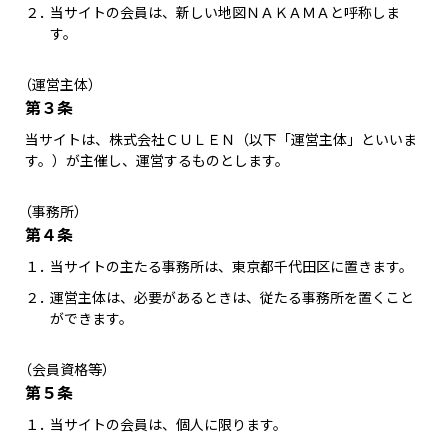
DISCOGRAPHY
２．
当サイトの会員は、新しい地図ＮＡＫＡＭＡと呼称しま
す。
CHIZUSHOP
（運営主体）
第３条
NAKAMA入会
当サイトは、株式会社ＣＵＬＥＮ（以下「運営主体」といいま
す。）が主催し、運営するものとします。
CHIZULOG
（事務所）
第４条
１．
当サイトの主たる事務所は、東京都千代田区に置きます。
FAQ
２．
運営主体は、必要があるときは、従たる事務所を置くこと
ができます。
お問い合わせ
メールマガジン登録/解除
（会員資格等）
第５条
１．
当サイトの会員は、個人に限ります。