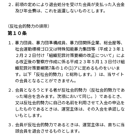
２．
前項の定めにより退会処分を受けた会員が支払った入会金
及び年会費は、これを返還しないものとします。
（反社会的勢力の排除）
第１０条
１．
暴力団員、暴力団準構成員、暴力団関係企業、総会屋等、
社会運動標榜ゴロ又は特殊知能暴力集団等（平成２３年１
２月２２日付け「組織犯罪対策要綱の改正について」によ
る改正後の警察庁作成に係る平成２３年５月１３日付け組
織犯罪対策要綱第7条の１の(1)アに定めるものをいいま
す。以下「反社会的勢力」と総称します。）は、当サイト
の会員となることができません。
２．
会員となろうとする者が反社会的勢力（反社会的勢力であ
った場合を含みます。次項において同じ。）であるとき、
又は反社会的勢力に自己の名前を利用させて入会の申込を
したものであるときは、運営主体は、その入会を承認しな
いもとします。
３．
会員が反社会的勢力であるときは、運営主体は、直ちに当
該会員を退会させるものとします。