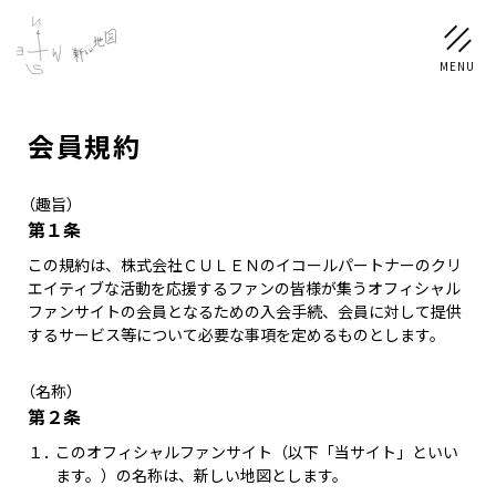
ログイン
LOGIN
会員規約
（趣旨）
第１条
この規約は、株式会社ＣＵＬＥＮのイコールパートナーのクリ
NEWS
エイティブな活動を応援するファンの皆様が集うオフィシャル
ファンサイトの会員となるための入会手続、会員に対して提供
するサービス等について必要な事項を定めるものとします。
SCHEDULE
（名称）
PROFILE
第２条
稲垣 吾郎
草彅 剛
香取 慎吾
１．
このオフィシャルファンサイト（以下「当サイト」といい
ます。）の名称は、新しい地図とします。