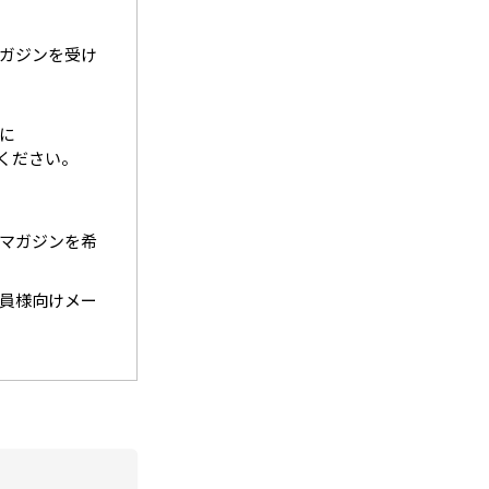
マガジンを受け
前に
てください。
マガジンを希
員様向けメー