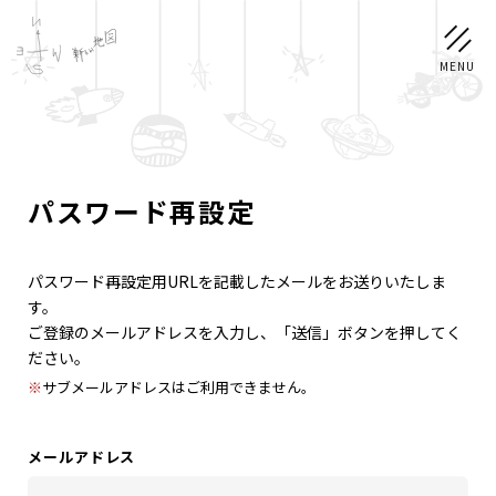
ログイン
LOGIN
パスワード再設定
NEWS
パスワード再設定用URLを記載したメールをお送りいたしま
す。
ご登録のメールアドレスを入力し、「送信」ボタンを押してく
SCHEDULE
ださい。
※
サブメールアドレスはご利用できません。
PROFILE
稲垣 吾郎
草彅 剛
香取 慎吾
メールアドレス